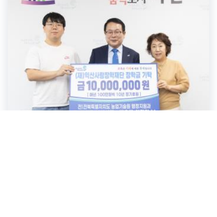
2026.06.08
前전북특별자치도 농업기술원 행정지원과 故한승룡
부이사관·배우자 최정완님 장학금 기탁식