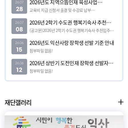
2026년도 지역으뜸인재 육성사업
26.07
28
지급신청서 등 서식
교육비 지급 신청서 출결 및 수강료 납부
확인서1523501.hwp
2026년 2학기 수도권 행복기숙사 추천
26.07
08
입주생 모집 및 선발 공고
(공고문)2026년 2학기 수도권 행복기숙사 추천입주생
선발 공고1348561.hwp
2026년도 익산사랑 장학생 선발 기준 안내
26.06
15
첨부파일 없음!
2026년 상반기 도전인재 장학생 선발자
26.06
12
명단 공고
첨부파일 없음!
재단갤러리